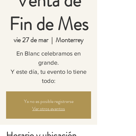
Venta de
Fin de Mes
vie 27 de mar
  |  
Monterrey
En Blanc celebramos en
grande.
Y este día, tu evento lo tiene
todo:
Ya no es posible registrarse
Ver otros eventos
Horario y ubicación