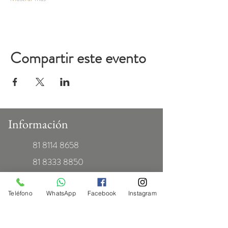
Compartir este evento
Información
81 8114 8658
81 8333 8850
81 1255 4998
Informes.blanceventos@gmail.com
Teléfono
WhatsApp
Facebook
Instagram
Redes Sociales