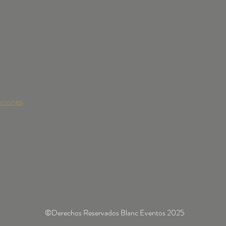
BLANC 💥
puede
esta 
cciones
©Derechos Reservados Blanc Eventos 2025