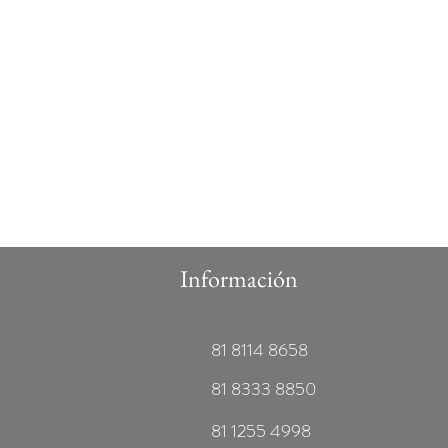
Información
81 8114 8658
81 8333 8850
💍 Y si sí!!!! te casas en BLANC
81 1255 4998