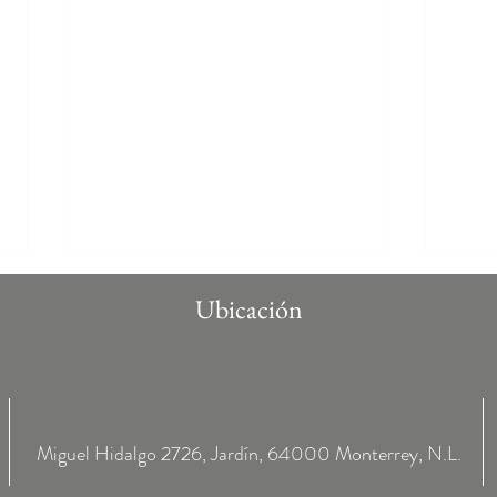
Ubicación
Miguel Hidalgo 2726, Jardín, 64000 Monterrey, N.L.
💥 PROMO DEL MES EN
🎄✨ 